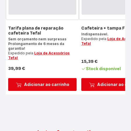
Tarifa plana de reparação
Cafeteira + tampa FH
cafeteira Tefal
Indispensável.
Expedido pela
Loja de Aces
Sem orçamento nem surpresas
Tefal
Prolongamento de 6 meses da
garantia!
Expedido pela
Loja de Acessórios
Tefal
15,39 €
Preço
39,99 €
Stock disponível
Preço
Adicionar ao carrinho
Adicionar ao ca