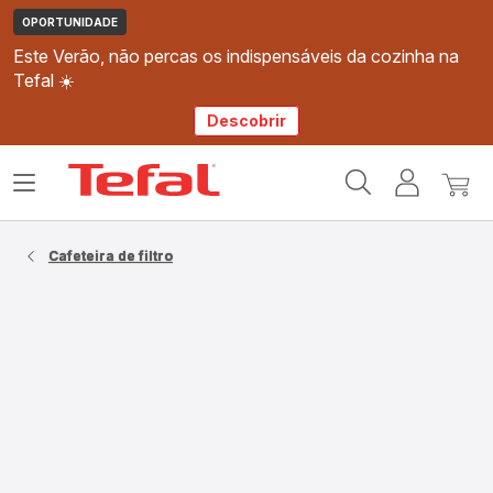
OPORTUNIDADE
Este Verão, não percas os indispensáveis da cozinha na
Tefal ☀️
Descobrir
Página
Abrir
A
O
inicial
o
minha
meu
Tefal
menu
conta
carri
Cafeteira de filtro