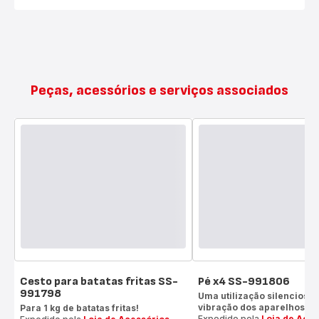
Peças, acessórios e serviços associados
Cesto para batatas fritas SS-
Pé x4 SS-991806
991798
Uma utilização silenciosa
vibração dos aparelhos!
Para 1 kg de batatas fritas!
Expedido pela
Loja de Aces