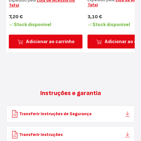
Expedido pela
Loja de Acessórios
Tefal
Tefal
7,20 €
3,10 €
Preço
Preço
Stock disponível
Stock disponível
Adicionar ao carrinho
Adicionar ao ca
Instruções e garantia
Transferir Instruções de Segurança
Transferir Instruções