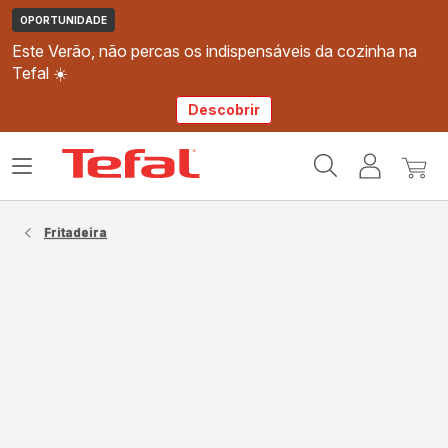
OPORTUNIDADE
Este Verão, não percas os indispensáveis da cozinha na
Tefal ☀️
Descobrir
Página
Abrir
A
O
inicial
o
minha
meu
Tefal
menu
conta
carri
Fritadeira