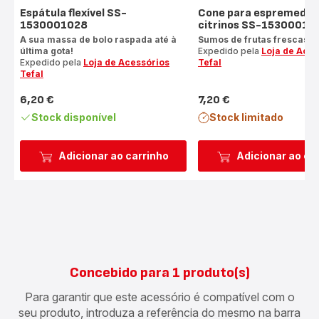
Espátula flexível SS-
Cone para espremedor
1530001028
citrinos SS-15300010
A sua massa de bolo raspada até à
Sumos de frutas frescas
última gota!
Expedido pela
Loja de Aces
Expedido pela
Loja de Acessórios
Tefal
Tefal
6,20 €
7,20 €
Preço
Preço
Stock disponível
Stock limitado
Adicionar ao carrinho
Adicionar ao ca
Concebido para 1 produto(s)
Para garantir que este acessório é compatível com o
seu produto, introduza a referência do mesmo na barra