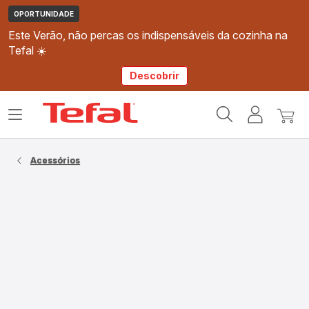
OPORTUNIDADE
Este Verão, não percas os indispensáveis da cozinha na
Tefal ☀️
Descobrir
Página
Abrir
A
O
inicial
o
minha
meu
Tefal
menu
conta
carri
Acessórios