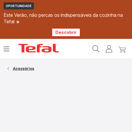
OPORTUNIDADE
Este Verão, não percas os indispensáveis da cozinha na
Tefal ☀️
Descobrir
Página
Abrir
A
O
inicial
o
minha
meu
Tefal
menu
conta
carri
Acessórios