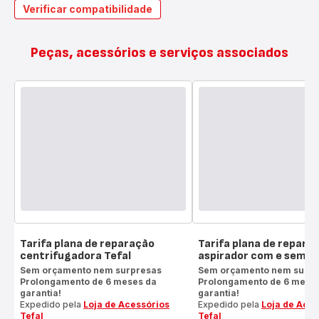
Verificar compatibilidade
Peças, acessórios e serviços associados
Tarifa plana de reparação
Tarifa plana de repara
centrifugadora Tefal
aspirador com e sem sa
Sem orçamento nem surpresas
Sem orçamento nem surpr
Prolongamento de 6 meses da
Prolongamento de 6 mese
garantia!
garantia!
Expedido pela
Loja de Acessórios
Expedido pela
Loja de Aces
Tefal
Tefal