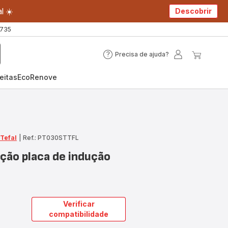
l ☀️
Descobrir
 735
Precisa de ajuda?
Precisa
A
O
de
minha
meu
eitas
EcoRenove
ajuda?
conta
carrin
 Tefal
|
Ref.: PT030STTFL
ação placa de indução
Verificar
compatibilidade