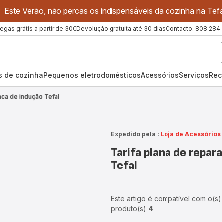
Este Verão, não percas os indispensáveis da cozinha na Tefa
regas grátis a partir de 30€
Devolução gratuita até 30 dias
Contacto: 808 284
os de cozinha
Pequenos eletrodomésticos
Acessórios
Serviços
Rec
aca de indução Tefal
Expedido pela :
Loja de Acessórios
Tarifa plana de repar
Tefal
Este artigo é compatível com o(s)
produto(s)
4