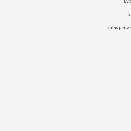
Eve
E
Tarifas plana