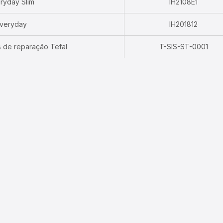
ryday Slim
IH2108E1
veryday
IH201812
s de reparação Tefal
T-SIS-ST-0001