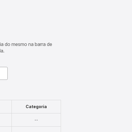
cia do mesmo na barra de
a.
Categoria
Não
--
disponível