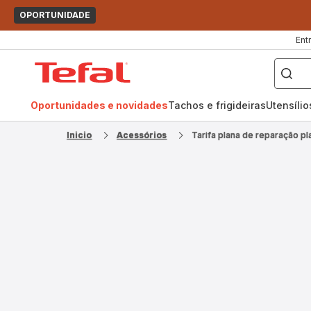
OPORTUNIDADE
Ent
O
que
Página
pretende
procurar?
inicial
Tefal
Oportunidades e novidades
Tachos e frigideiras
Utensíli
Inicio
Acessórios
Tarifa plana de reparação pl