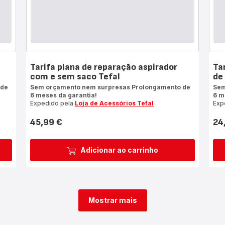
Tarifa plana de reparação aspirador
Ta
com e sem saco Tefal
de 
 de
Sem orçamento nem surpresas Prolongamento de
Sem
6 meses da garantia!
6 m
Expedido pela
Loja de Acessórios Tefal
Exp
45,99 €
24
Preço
Pre
Adicionar ao carrinho
Mostrar mais