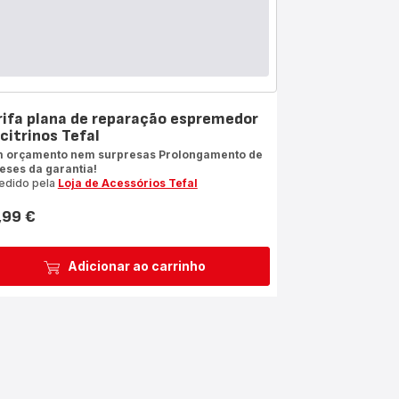
rifa plana de reparação espremedor
citrinos Tefal
 orçamento nem surpresas Prolongamento de
eses da garantia!
edido pela
Loja de Acessórios Tefal
,99 €
ço
Adicionar ao carrinho