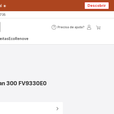
l ☀️
Descobrir
 735
Precisa de ajuda?
Precisa
A
O
de
minha
meu
eitas
EcoRenove
ajuda?
conta
carrin
ean 300 FV9330E0