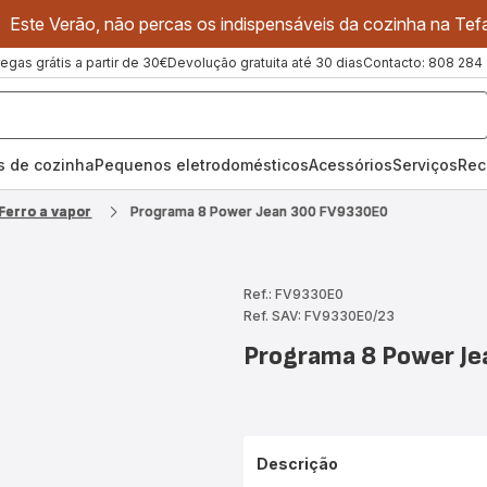
Este Verão, não percas os indispensáveis da cozinha na Tefa
regas grátis a partir de 30€
Devolução gratuita até 30 dias
Contacto: 808 284
os de cozinha
Pequenos eletrodomésticos
Acessórios
Serviços
Rec
Ferro a vapor
Programa 8 Power Jean 300 FV9330E0
Ref.: FV9330E0
Ref. SAV: FV9330E0/23
Programa 8 Power J
Descrição