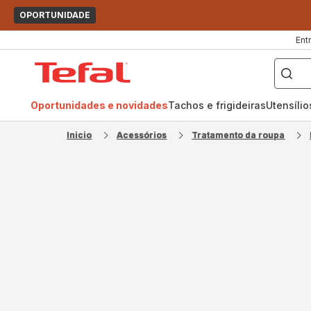
OPORTUNIDADE
Ent
O
que
Página
pretende
procurar?
inicial
Tefal
Oportunidades e novidades
Tachos e frigideiras
Utensíli
Inicio
Acessórios
Tratamento da roupa