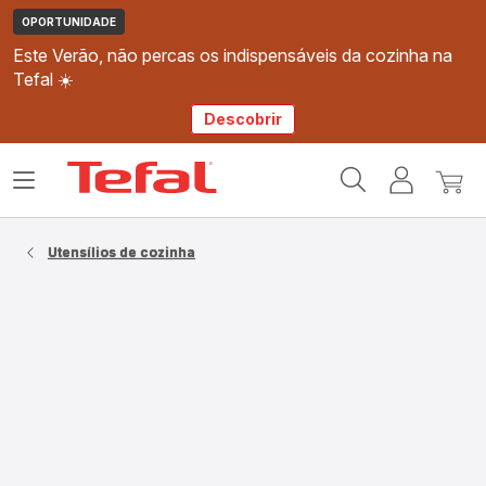
OPORTUNIDADE
Este Verão, não percas os indispensáveis da cozinha na
Tefal ☀️
Descobrir
Página
Abrir
A
O
inicial
o
minha
meu
Tefal
menu
conta
carri
Utensílios de cozinha