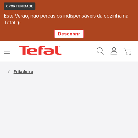
OPORTUNIDADE
Este Verão, não percas os indispensáveis da cozinha na
Tefal ☀️
Descobrir
Página
Abrir
A
O
inicial
o
minha
meu
Tefal
menu
conta
carri
Fritadeira