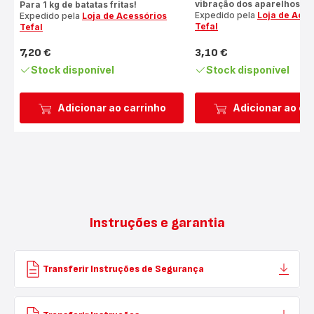
vibração dos aparelhos!
Para 1 kg de batatas fritas!
Expedido pela
Loja de Aces
Expedido pela
Loja de Acessórios
Tefal
Tefal
7,20 €
3,10 €
Preço
Preço
Stock disponível
Stock disponível
Adicionar ao carrinho
Adicionar ao ca
Instruções e garantia
Transferir Instruções de Segurança