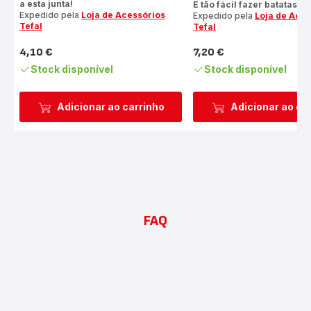
a esta junta!
É tão fácil fazer batatas fri
Expedido pela
Loja de Acessórios
Expedido pela
Loja de Aces
Tefal
Tefal
4,10 €
7,20 €
Preço
Preço
Stock disponível
Stock disponível
Adicionar ao carrinho
Adicionar ao ca
FAQ