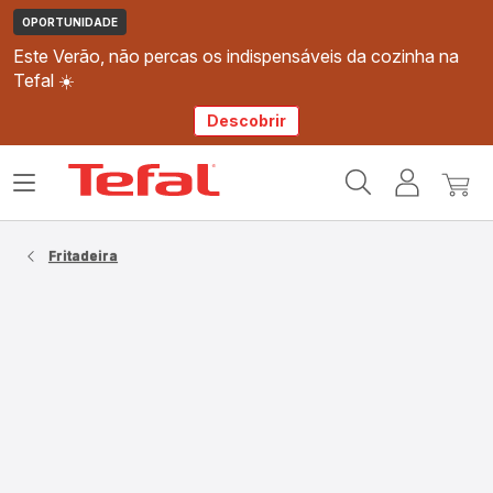
OPORTUNIDADE
Este Verão, não percas os indispensáveis da cozinha na
Tefal ☀️
Descobrir
Página
Abrir
A
O
inicial
o
minha
meu
Tefal
menu
conta
carri
Fritadeira