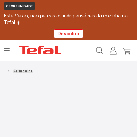
OPORTUNIDADE
Este Verão, não percas os indispensáveis da cozinha na
Tefal ☀️
Descobrir
Página
Abrir
A
O
inicial
o
minha
meu
Tefal
menu
conta
carri
Fritadeira