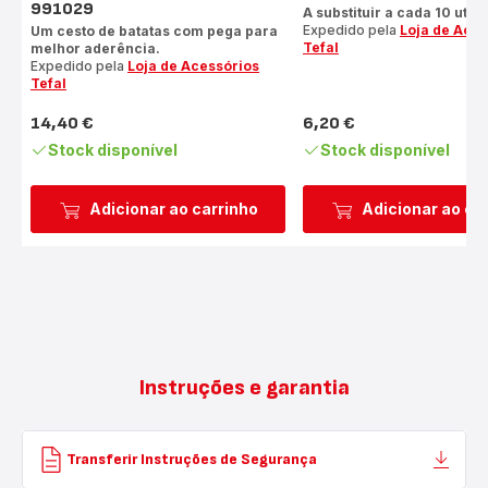
991029
A substituir a cada 10 utili
Expedido pela
Loja de Aces
Um cesto de batatas com pega para
Tefal
melhor aderência.
Expedido pela
Loja de Acessórios
Tefal
14,40 €
6,20 €
Preço
Preço
Stock disponível
Stock disponível
Adicionar ao carrinho
Adicionar ao ca
Instruções e garantia
Transferir Instruções de Segurança