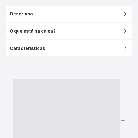
Preference
On,
Descrição
13
peças,
Revestimento
O que está na caixa?
Antiaderente,
Aço
Inoxidável,
Características
Compatível
com
Indução