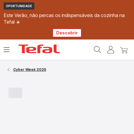
OPORTUNIDADE
Este Verão, não percas os indispensáveis da cozinha na
Tefal ☀️
Descobrir
Página
Abrir
A
O
inicial
o
minha
meu
Tefal
menu
conta
carri
Cyber Week 2025