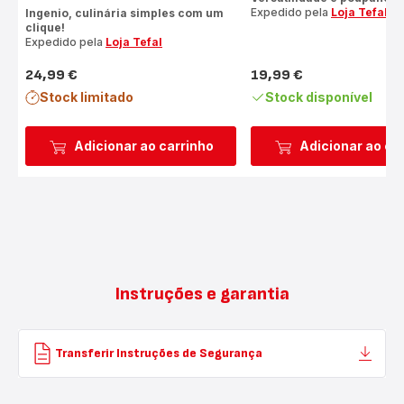
Expedido pela
Loja Tefal
Ingenio, culinária simples com um
clique!
Expedido pela
Loja Tefal
24,99 €
19,99 €
Preço
Preço
Stock limitado
Stock disponível
Adicionar ao carrinho
Adicionar ao ca
Instruções e garantia
Transferir Instruções de Segurança