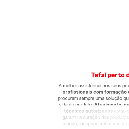
*Mais do que 96% dos produtos comercializados p
2021 e que foi substituído por um de 15 anos a um 
Tefal perto de
A melhor assistência aos seus pro
profissionais com formação 
procuram sempre uma solução qu
vida do produto.
Atualmente, ma
técnicos autorizados
estão à
garantir a duração dos produtos
mundo, independentemente do 