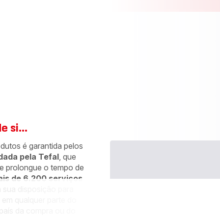
elo Groupe Seb na Europa em 2021 cumprem com o compromisso dos 10 an
preço justo desde 1 de Janeiro de 2022. Peças que podem ser provenientes 
 si...
dutos é garantida pelos
dada pela Tefal
, que
e prolongue o tempo de
is de 6.200 serviços
 sua disposição para
 em qualquer parte do
país da compra ou do