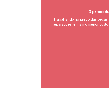
O preço d
Trabalhando no preço das peças 
reparações tenham o menor custo 