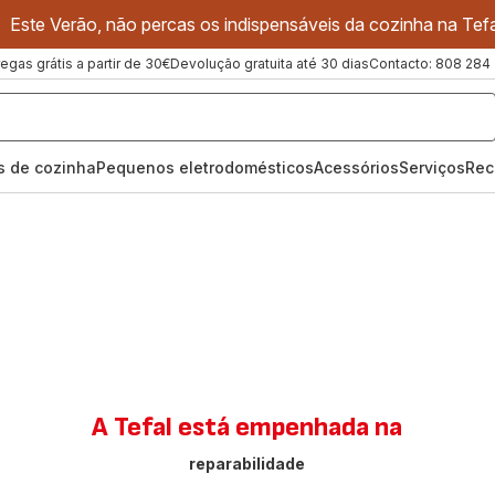
Este Verão, não percas os indispensáveis da cozinha na Tefa
regas grátis a partir de 30€
Devolução gratuita até 30 dias
Contacto: 808 284
os de cozinha
Pequenos eletrodomésticos
Acessórios
Serviços
Rec
A Tefal está empenhada na
reparabilidade