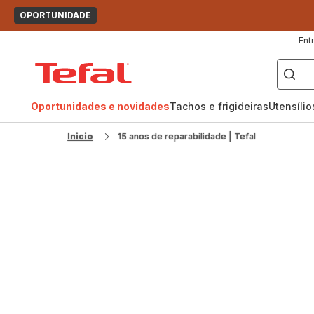
OPORTUNIDADE
Ent
O
que
Página
pretende
procurar?
inicial
Tefal
Oportunidades e novidades
Tachos e frigideiras
Utensíli
Inicio
15 anos de reparabilidade | Tefal