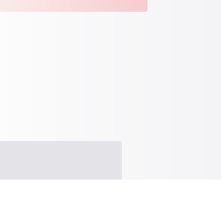
os que estava em vigor até 31 de Dezembro de
de tecnologias alternativas.