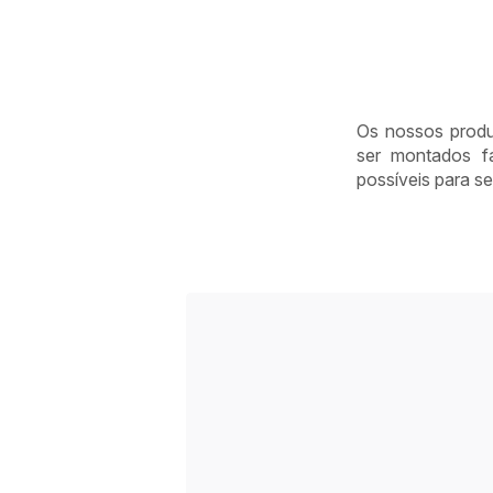
Os engenheiros
da Tefal
desenvolvem os
produtos com
base em
opiniões reais
Os nossos produ
obtidas no
ser montados f
terreno o que
possíveis para s
torna a nova
geração de
produtos cada
vez mais fácil de
voltar a montar.
Cada novo
produto
comercializado
é
sistematicamente
analisado para
ser catalogado
com os '15 anos
de