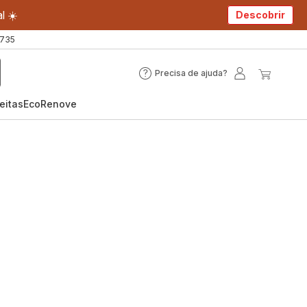
l ☀️
Descobrir
 735
Precisa de ajuda?
Precisa
A
O
de
minha
meu
eitas
EcoRenove
ajuda?
conta
carrin