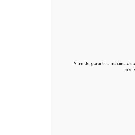
reparabilidade a
um preço justo'.
A Tefal
compromete-se
a fornecer
peças durante 15
anos após a
compra para a
grande maioria
dos produtos.
A fim de garantir a máxima dis
nece