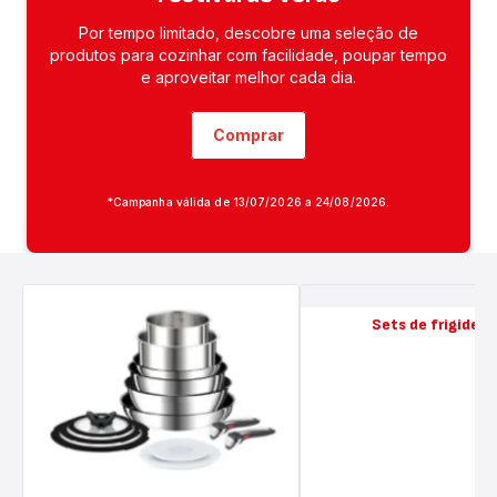
Por tempo limitado, descobre uma seleção de
produtos para cozinhar com facilidade, poupar tempo
e aproveitar melhor cada dia.
Comprar
*Campanha válida de 13/07/2026 a 24/08/2026.
Sets de frigideir