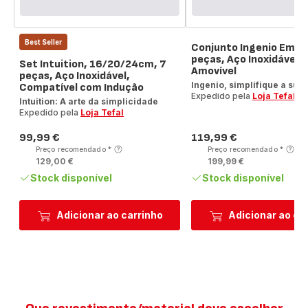
Best Seller
Conjunto Ingenio Emoti
peças, Aço Inoxidável,
Set Intuition, 16/20/24cm, 7
Amovível
peças, Aço Inoxidável,
Ingenio, simplifique a sua
Compatível com Indução
Expedido pela
Loja Tefal
Intuition: A arte da simplicidade
Expedido pela
Loja Tefal
99,99 €
119,99 €
Preço
Preço
Preço recomendado
*
Preço recomendado
*
129,00 €
199,99 €
Stock disponível
Stock disponível
Adicionar ao carrinho
Adicionar ao ca