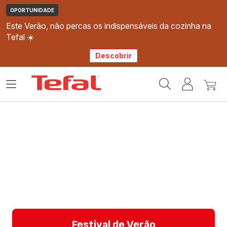
OPORTUNIDADE
Este Verão, não percas os indispensáveis da cozinha na
Tefal ☀️
Descobrir
Página
Abrir
A
O
inicial
o
minha
meu
Tefal
menu
conta
carri
Festival de Verão