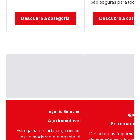
são seguras para toda a 
Descubra a categoria
Descubra a categ
Ingenio Emotion
Ingenio
Aço Inoxidável
Extremamen
Esta gama de indução, com um
Descubra as frigideiras 
estilo moderno e elegante, é
de indução mais leves da