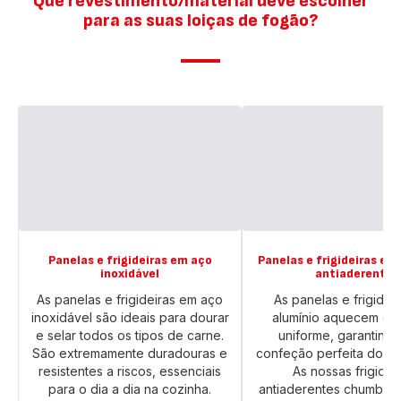
Que revestimento/material deve escolher
para as suas loiças de fogão?
Panelas e frigideiras em aço
Panelas e frigideiras em
inoxidável
antiaderente
As panelas e frigideiras em aço
As panelas e frigidei
inoxidável são ideais para dourar
alumínio aquecem de
e selar todos os tipos de carne.
uniforme, garantind
São extremamente duradouras e
confeção perfeita dos a
resistentes a riscos, essenciais
As nossas frigidei
para o dia a dia na cozinha.
antiaderentes chumbo 