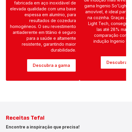
fabricada em aço inoxidável de
gama Ingenio So'Light,
elevada qualidade com uma base
amovível, é ideal para o
espessa em alumínio, para
na cozinha. Graças à t
resultados de cozedura
Light Tech, conseguim
homogéneos. O seu revestimento
las até 28% mais 
antiaderente em titânio é seguro
comparação com a
para a saúde e altamente
indução Ingenio Unl
resistente, garantindo maior
durabilidade.
Descubra a
Descubra a gama
Receitas Tefal
Encontre a inspiração que precisa!