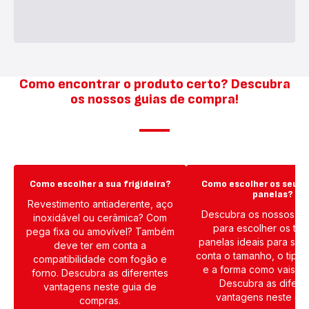
Como encontrar o produto certo? Descubra
os nossos guias de compra!
Como escolher a sua frigideira?
Como escolher os seus 
panelas?
Revestimento antiaderente, aço
Descubra os nossos co
inoxidável ou cerâmica? Com
para escolher os tac
pega fixa ou amovível? Também
panelas ideais para si,
deve ter em conta a
conta o tamanho, o tipo
compatibilidade com fogão e
e a forma como vais util
forno. Descubra as diferentes
Descubra as difere
vantagens neste guia de
vantagens neste gu
compras.