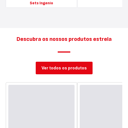
Sets Ingenio
Ver
Ver
mais
mais
detalhes
detalhes
-
-
Sets
Sets
Ingenio
de
Descubra os nossos produtos estrela
-
frigideiras
-
Ver todos os produtos