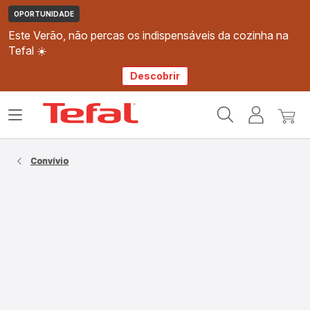
OPORTUNIDADE
Este Verão, não percas os indispensáveis da cozinha na
Tefal ☀️
Descobrir
Página
Abrir
A
O
inicial
o
minha
meu
Tefal
menu
conta
carri
Convívio