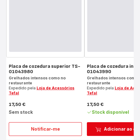
Placa de cozedura superior TS-
Placa de cozedura infe
01043980
01043990
Grelhados intensos como no
Grelhados intensos como 
restaurante
restaurante
Expedido pela
Loja de Acessórios
Expedido pela
Loja de Aces
Tefal
Tefal
17,50 €
17,50 €
Preço
Preço
Sem stock
Stock disponível
Notificar-me
Adicionar ao ca
Placa
de