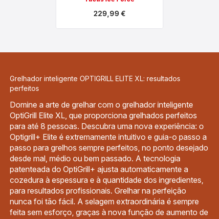
229,99 €
Ver
mais
detalhes
-
Pack
grelhador
inteligente
Optigrill
Grelhador inteligente OPTIGRILL ELITE XL: resultados
Elite
XL
perfeitos
+
set
Domine a arte de grelhar com o grelhador inteligente
de
OptiGrill Elite XL, que proporciona grelhados perfeitos
facas
Ice
para até 8 pessoas. Descubra uma nova experiência: o
Force
Optigrill+ Elite é extremamente intuitivo e guia-o passo a
-
229,99 €
passo para grelhos sempre perfeitos, no ponto desejado
desde mal, médio ou bem passado. A tecnologia
patenteada do OptiGrill+ ajusta automaticamente a
cozedura à espessura e à quantidade dos ingredientes,
para resultados profissionais. Grelhar na perfeição
nunca foi tão fácil. A selagem extraordinária é sempre
feita sem esforço, graças à nova função de aumento de