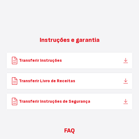
cozedura
superior
TS-
01043980
Instruções e garantia
Transferir Instruções
Transferir Livro de Receitas
Transferir Instruções de Segurança
FAQ