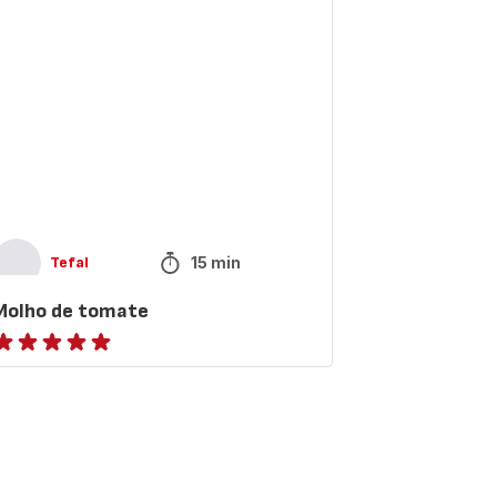
mate
15 min
Tefal
Molho de tomate
atings.NaN
igation.pagination.actions.next
.page
on.a11y.page
pagination.a11y.page