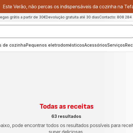
Este Verão, não percas os indispensáveis da cozinha na Tefa
regas grátis a partir de 30€
Devolução gratuita até 30 dias
Contacto: 808 284
os de cozinha
Pequenos eletrodomésticos
Acessórios
Serviços
Rec
Todas as receitas
63 resultados
aixo, pode encontrar todos os resultados possíveis para recei
super deliciosas.