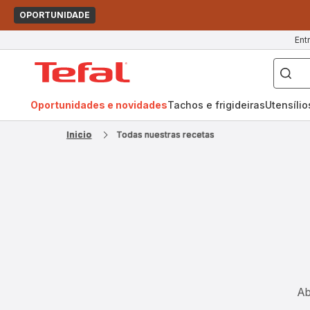
OPORTUNIDADE
Ent
O
que
Página
pretende
procurar?
inicial
Tefal
Oportunidades e novidades
Tachos e frigideiras
Utensíli
Inicio
Todas nuestras recetas
Ab