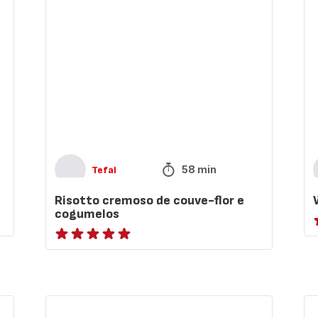
de
pir
couve-
flor
e
cogumelos
58 min
Tefal
Risotto cremoso de couve-flor e
cogumelos
r
ratings.NaN
Pataniscas
Bi
de
de