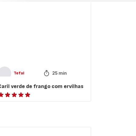
rde
ango
om
vilhas
25 min
Tefal
Caril verde de frango com ervilhas
atings.NaN
ffles