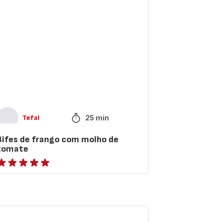
ango
om
lho
mate
25 min
Tefal
Bifes de frango com molho de
tomate
atings.NaN
lho