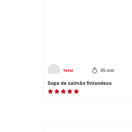
salmão
finlandesa
35 min
Tefal
Sopa de salmão finlandesa
ratings.NaN
Carne
guisada