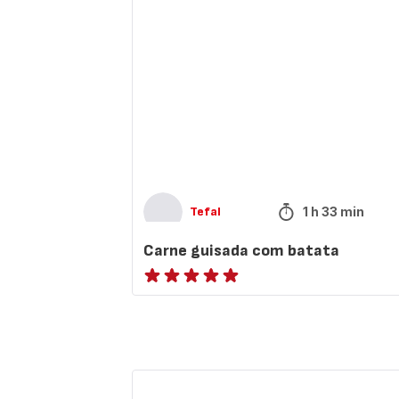
com
batata
1 h 33 min
Tefal
Carne guisada com batata
ratings.NaN
Frango
recheado