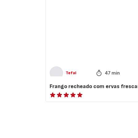
com
ervas
frescas
47 min
Tefal
Frango recheado com ervas fresca
ratings.NaN