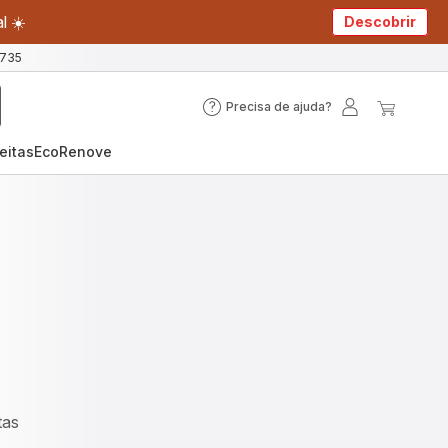
l ☀️
Descobrir
 735
Precisa de ajuda?
Precisa
A
O
de
minha
meu
eitas
EcoRenove
ajuda?
conta
carrin
tas