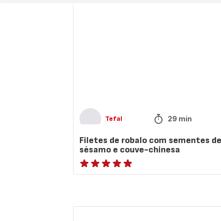
de
robalo
com
sementes
de
sésamo
e
couve-
chinesa
29 min
Tefal
Filetes de robalo com sementes d
sésamo e couve-chinesa
ratings.NaN
Sopa
de