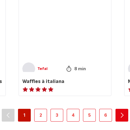
italiana
to
8 min
Tefal
s
Waffles à italiana
ratings.NaN
r
1
2
3
4
5
6
navigation.pagination.actions.prev
-
-
-
-
-
-
nav
navigation.pagination.a11y.page
navigation.pagination.a11y.page
navigation.pagination.a11y.page
navigation.pagination.a11y
navigation.paginati
navigation.