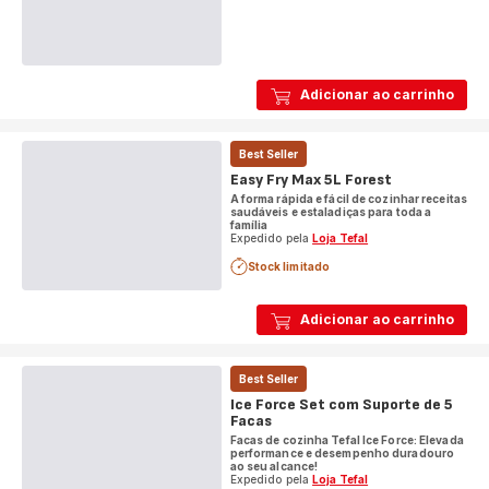
Adicionar ao carrinho
Best Seller
Easy Fry Max 5L Forest
A forma rápida e fácil de cozinhar receitas
saudáveis e estaladiças para toda a
família
Expedido pela
Loja Tefal
Stock limitado
Adicionar ao carrinho
Best Seller
Ice Force Set com Suporte de 5
Facas
Facas de cozinha Tefal Ice Force: Elevada
performance e desempenho duradouro
ao seu alcance!
Expedido pela
Loja Tefal