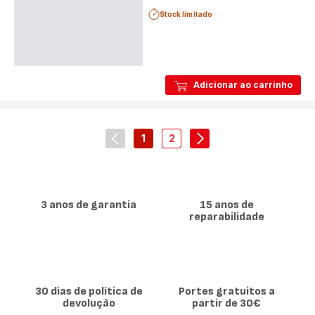
Stock limitado
Adicionar ao carrinho
1
2
navigation.pagination.actions.prev
-
-
navigation.pagination.
navigation.pagination.a11y.page
navigation.pagination.a11y.
3 anos de garantia
15 anos de
reparabilidade
30 dias de política de
Portes gratuitos a
devolução
partir de 30€