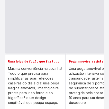
Uma loiça de fogão que faz tudo
Pega amovível resistente
Máxima conveniência na cozinha!
Uma pega amovível para
Tudo o que precisa para
utilização intensiva com t
simplificar as suas refeições
tranquilidade: sistema de
caseiras do dia a dia: uma pega
segurança de 3 pontos,
mágica amovível, uma frigideira
de suportar pesos até 10
pronta para ir ao forno e ao
protegida pela nossa gar
frigorífico* e um design
10 anos para um desem
empilhável que poupa espaço.
duradouro.