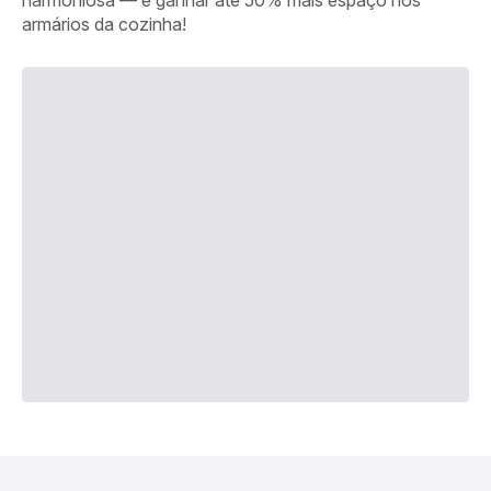
harmoniosa — e ganhar até 50% mais espaço nos
armários da cozinha!