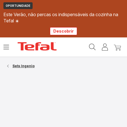
OPORTUNIDADE
Este Verão, não percas os indispensáveis da cozinha na
Tefal ☀️
Descobrir
Página
Abrir
A
O
inicial
o
minha
meu
Tefal
menu
conta
carri
Sets Ingenio