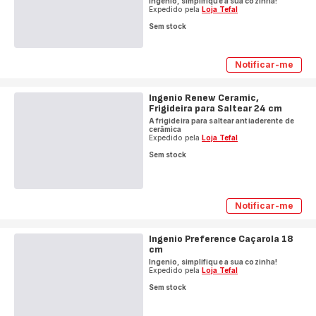
Ingenio, simplifique a sua cozinha!
Expedido pela
Loja Tefal
Sem stock
Notificar-me
Conjunto
Ingenio
Eco
Ingenio Renew Ceramic,
Resist,
Frigideira para Saltear 24 cm
13
peças,
A frigideira para saltear antiaderente de
Revestime
cerâmica
Antiadere
Expedido pela
Loja Tefal
Pega
Sem stock
Amovível,
Compatíve
com
Indução
Notificar-me
Ingenio
Renew
Ceramic,
Ingenio Preference Caçarola 18
Frigideira
cm
para
Saltear
Ingenio, simplifique a sua cozinha!
24
Expedido pela
Loja Tefal
cm
Sem stock