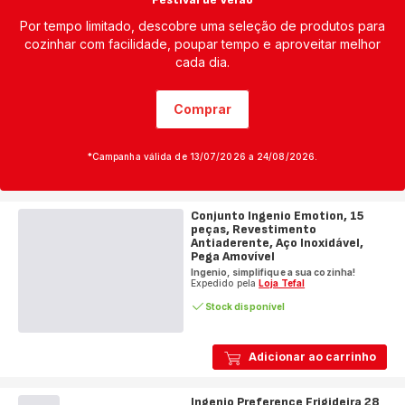
Por tempo limitado, descobre uma seleção de produtos para
cozinhar com facilidade, poupar tempo e aproveitar melhor
cada dia.
Comprar
*Campanha válida de 13/07/2026 a 24/08/2026.
Conjunto Ingenio Emotion, 15
peças, Revestimento
Antiaderente, Aço Inoxidável,
Pega Amovível
Ingenio, simplifique a sua cozinha!
Expedido pela
Loja Tefal
Stock disponível
Adicionar ao carrinho
Ingenio Preference Frigideira 28