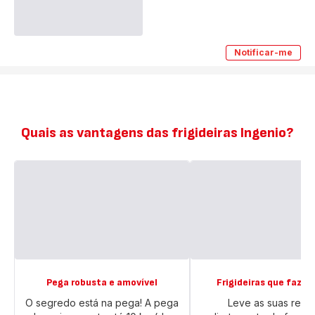
Notificar-me
Ingenio
Natural
Force
24
cm
Quais as vantagens das frigideiras Ingenio?
Pega robusta e amovível
Frigideiras que faze
O segredo está na pega! A pega
Leve as suas recei