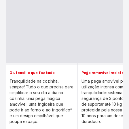
O utensílio que faz tudo
Pega removivel resistent
Tranquilidade na cozinha,
Uma pega amovível par
sempre! Tudo o que precisa para
utilização intensa com tot
simplificar o seu dia a dia na
tranquilidade: sistema de
cozinha: uma pega mágica
segurança de 3 pontos,
amovível, uma frigideira que
de suportar até 10 kg d
pode ir ao forno e ao frigorífico*
protegida pela nossa gar
e um design empilhável que
10 anos para um desem
poupa espaço.
duradouro.