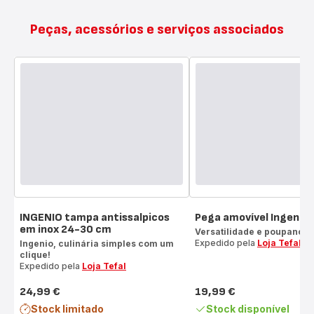
Peças, acessórios e serviços associados
INGENIO tampa antissalpicos
Pega amovível Ingenio
em inox 24-30 cm
Versatilidade e poupança 
Expedido pela
Loja Tefal
Ingenio, culinária simples com um
clique!
Expedido pela
Loja Tefal
24,99 €
19,99 €
Preço
Preço
Stock limitado
Stock disponível