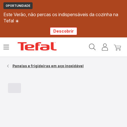
OPORTUNIDADE
Este Verão, não percas os indispensáveis da cozinha na
Tefal ☀️
Descobrir
Página
Abrir
A
O
inicial
o
minha
meu
Tefal
menu
conta
carri
Panelas e frigideiras em aço inoxidável