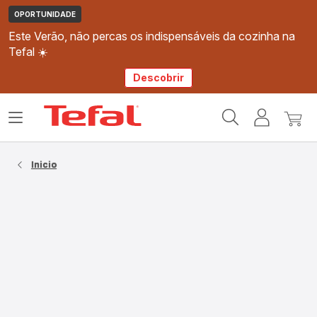
OPORTUNIDADE
Este Verão, não percas os indispensáveis da cozinha na
Tefal ☀️
Descobrir
Página
Abrir
A
O
inicial
o
minha
meu
Tefal
menu
conta
carri
Inicio