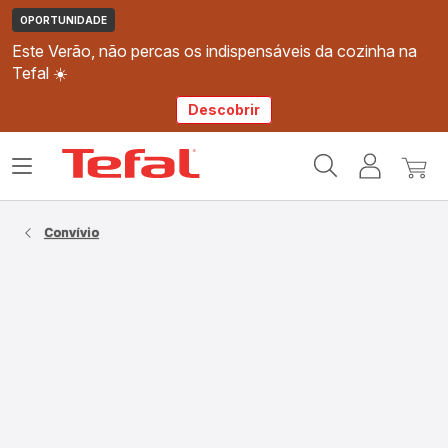
OPORTUNIDADE
Este Verão, não percas os indispensáveis da cozinha na
Tefal ☀️
Descobrir
Página
Abrir
A
O
inicial
o
minha
meu
Tefal
menu
conta
carri
Convívio