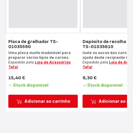
Placa de grelhador TS-
Depósito de recolha de
01035590
TS-01035610
Uma placa muito modulável para
Isole os sucos das carnes
preparar vários tipos de carnes.
ajuda deste recipiente re
Expedido pela
Loja de Acessórios
Expedido pela
Loja de Aces
Tefal
Tefal
15,40 €
9,30 €
Preço
Preço
Stock disponível
Stock disponível
Adicionar ao carrinho
Adicionar ao ca