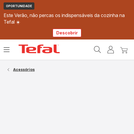
OPORTUNIDADE
Este Verão, não percas os indispensáveis da cozinha na
Tefal ☀️
Descobrir
Página
Abrir
A
O
inicial
o
minha
meu
Tefal
menu
conta
carri
Acessórios