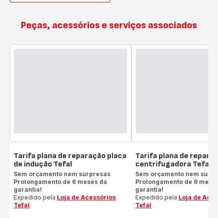
Peças, acessórios e serviços associados
Tarifa plana de reparação placa
Tarifa plana de repara
de indução Tefal
centrifugadora Tefal
Sem orçamento nem surpresas
Sem orçamento nem surpr
Prolongamento de 6 meses da
Prolongamento de 6 mese
garantia!
garantia!
Expedido pela
Loja de Acessórios
Expedido pela
Loja de Aces
Tefal
Tefal