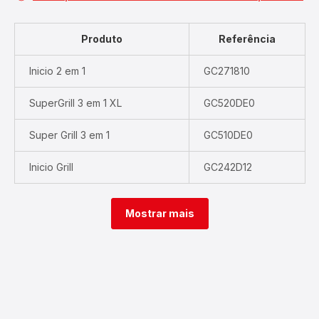
Produto
Referência
Inicio 2 em 1
GC271810
SuperGrill 3 em 1 XL
GC520DE0
Super Grill 3 em 1
GC510DE0
Inicio Grill
GC242D12
Mostrar mais