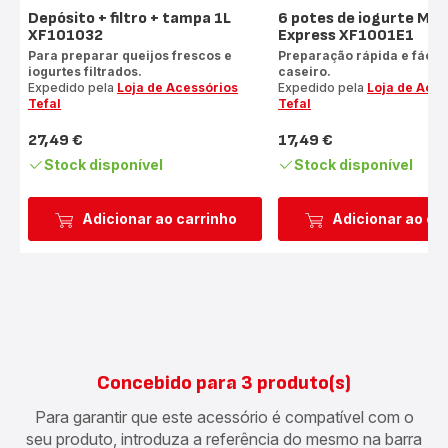
Depósito + filtro + tampa 1L
6 potes de iogurte Mult
XF101032
Express XF1001E1
Para preparar queijos frescos e
Preparação rápida e fácil 
iogurtes filtrados.
caseiro.
Expedido pela
Loja de Acessórios
Expedido pela
Loja de Aces
Tefal
Tefal
27,49 €
17,49 €
Preço
Preço
Stock disponível
Stock disponível
Adicionar ao carrinho
Adicionar ao ca
Concebido para 3 produto(s)
Para garantir que este acessório é compatível com o
seu produto, introduza a referência do mesmo na barra