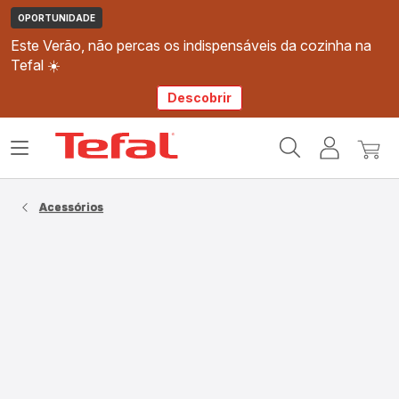
OPORTUNIDADE
Este Verão, não percas os indispensáveis da cozinha na
Tefal ☀️
Descobrir
Página
Abrir
A
O
inicial
o
minha
meu
Tefal
menu
conta
carri
Acessórios