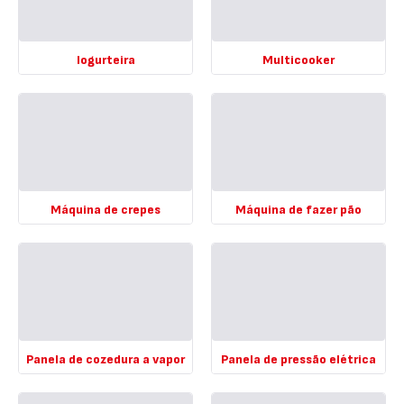
-
inteligentes
-
Iogurteira
Multicooker
Ver
Ver
mais
mais
detalhes
detalhes
-
-
Iogurteira
Multicooker
-
-
Máquina de crepes
Máquina de fazer pão
Ver
Ver
mais
mais
detalhes
detalhes
-
-
Máquina
Máquina
de
de
crepes
fazer
-
pão
Panela de cozedura a vapor
Panela de pressão elétrica
-
Ver
Ver
mais
mais