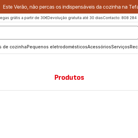
Este Verão, não percas os indispensáveis da cozinha na Tefa
regas grátis a partir de 30€
Devolução gratuita até 30 dias
Contacto: 808 284
os de cozinha
Pequenos eletrodomésticos
Acessórios
Serviços
Rec
Produtos