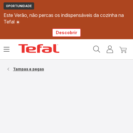
OPORTUNIDADE
Este Verão, não percas os indispensáveis da cozinha na
Tefal ☀️
Descobrir
Página
Abrir
A
O
inicial
o
minha
meu
Tefal
menu
conta
carri
Tampas e pegas