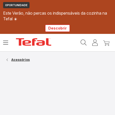
OPORTUNIDADE
Este Verão, não percas os indispensáveis da cozinha na
Tefal ☀️
Descobrir
Página
Abrir
A
O
inicial
o
minha
meu
Tefal
menu
conta
carri
Acessórios