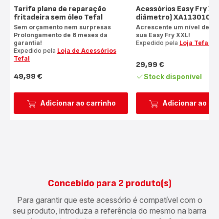
Tarifa plana de reparação
Acessórios Easy Fry XX
fritadeira sem óleo Tefal
diâmetro) XA113010
Sem orçamento nem surpresas
Acrescente um nível de c
Prolongamento de 6 meses da
sua Easy Fry XXL!
garantia!
Expedido pela
Loja Tefal
Expedido pela
Loja de Acessórios
Tefal
29,99 €
Preço
49,99 €
Stock disponível
Preço
Adicionar ao carrinho
Adicionar ao ca
Concebido para 2 produto(s)
Para garantir que este acessório é compatível com o
seu produto, introduza a referência do mesmo na barra