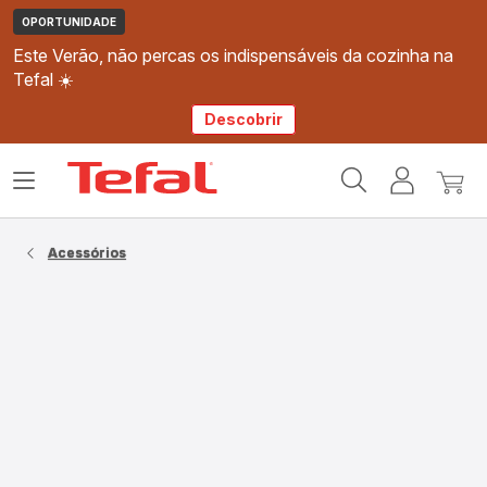
OPORTUNIDADE
Este Verão, não percas os indispensáveis da cozinha na
Tefal ☀️
Descobrir
Página
Abrir
A
O
inicial
o
minha
meu
Tefal
menu
conta
carri
Acessórios