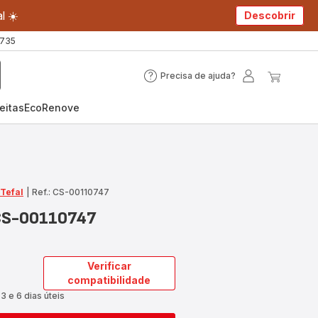
l ☀️
Descobrir
 735
Precisa de ajuda?
Precisa
A
O
de
minha
meu
eitas
EcoRenove
ajuda?
conta
carrin
 Tefal
|
Ref.: CS-00110747
 CS-00110747
Verificar
compatibilidade
3 e 6 dias úteis