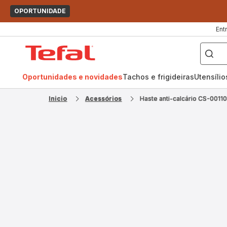
OPORTUNIDADE
Ent
O
que
Página
pretende
procurar?
inicial
Tefal
Oportunidades e novidades
Tachos e frigideiras
Utensíli
Inicio
Acessórios
Haste anti-calcário CS-0011