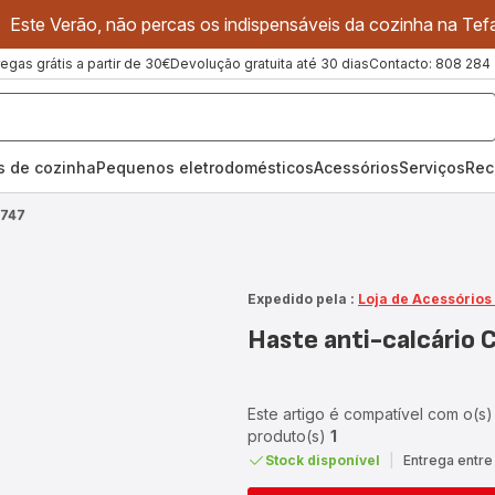
Este Verão, não percas os indispensáveis da cozinha na Tefa
regas grátis a partir de 30€
Devolução gratuita até 30 dias
Contacto: 808 284
os de cozinha
Pequenos eletrodomésticos
Acessórios
Serviços
Rec
0747
Expedido pela :
Loja de Acessórios
Haste anti-calcário
Este artigo é compatível com o(s)
produto(s)
1
Stock disponível
|
Entrega entre 