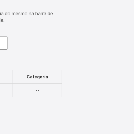
cia do mesmo na barra de
a.
Categoria
Não
--
disponível