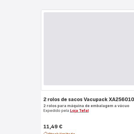
2 rolos de sacos Vacupack XA25601
2 rolos para máquina de embalagem a vácuo
Expedido pela
Loja Tefal
11,49 €
Preço