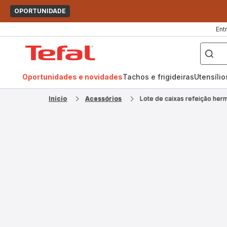
OPORTUNIDADE
Ent
O
que
Página
pretende
procurar?
inicial
Tefal
Oportunidades e novidades
Tachos e frigideiras
Utensíli
Inicio
Acessórios
Lote de caixas refeição he