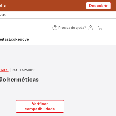
l ☀️
Descobrir
 735
Precisa de ajuda?
Precisa
A
O
de
minha
meu
eitas
EcoRenove
ajuda?
conta
carrin
 Tefal
|
Ref.: XA258010
ção herméticas
Verificar
compatibilidade