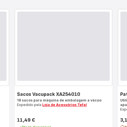
0
Sacos Vacupack XA254010
Pa
18 sacos para máquina de embalagem a vácuo
Uti
Expedido pela
Loja de Acessórios Tefal
apa
Exp
11,49 €
3,
Preço
Pre