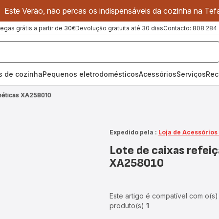
Este Verão, não percas os indispensáveis da cozinha na Tefa
regas grátis a partir de 30€
Devolução gratuita até 30 dias
Contacto: 808 284
os de cozinha
Pequenos eletrodomésticos
Acessórios
Serviços
Rec
rméticas XA258010
Expedido pela :
Loja de Acessórios
Lote de caixas refei
XA258010
Este artigo é compatível com o(s)
produto(s)
1