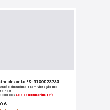
tim cinzento FS-9100023783
lização silenciosa e sem vibração dos
relhos!
edido pela
Loja de Acessórios Tefal
10 €
ço