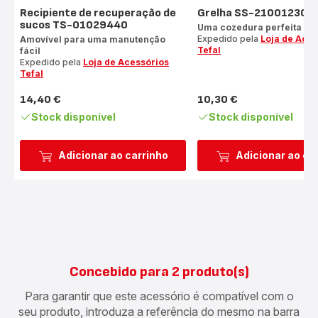
Recipiente de recuperação de
Grelha SS-210012309
sucos TS-01029440
Uma cozedura perfeita
Expedido pela
Loja de Aces
Amovível para uma manutenção
Tefal
fácil
Expedido pela
Loja de Acessórios
Tefal
14,40 €
10,30 €
Preço
Preço
Stock disponível
Stock disponível
Adicionar ao carrinho
Adicionar ao ca
Concebido para 2 produto(s)
Para garantir que este acessório é compatível com o
seu produto, introduza a referência do mesmo na barra