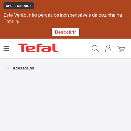
OPORTUNIDADE
Este Verão, não percas os indispensáveis da cozinha na
Tefal ☀️
Descobrir
Página
Abrir
A
O
inicial
o
minha
meu
Tefal
menu
conta
carri
Acessórios