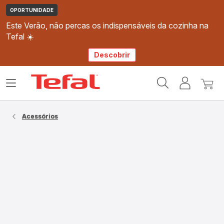
OPORTUNIDADE
Este Verão, não percas os indispensáveis da cozinha na
Tefal ☀️
Descobrir
Página
Abrir
A
O
inicial
o
minha
meu
Tefal
menu
conta
carri
Acessórios