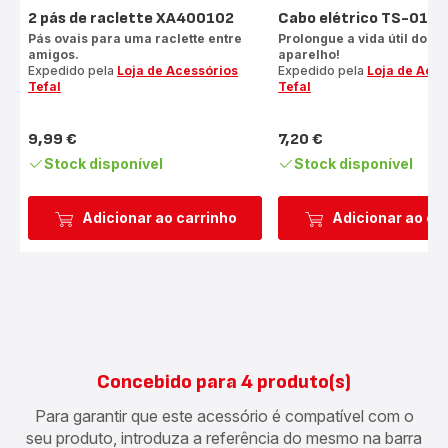
2 pás de raclette XA400102
Cabo elétrico TS-010
Pás ovais para uma raclette entre
Prolongue a vida útil do se
amigos.
aparelho!
Expedido pela
Loja de Acessórios
Expedido pela
Loja de Aces
Tefal
Tefal
9,99 €
7,20 €
Preço
Preço
Stock disponível
Stock disponível
Adicionar ao carrinho
Adicionar ao ca
Concebido para 4 produto(s)
Para garantir que este acessório é compatível com o
seu produto, introduza a referência do mesmo na barra