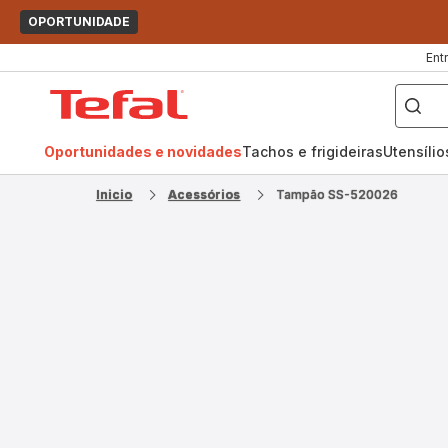
OPORTUNIDADE
Ent
O
que
Página
pretende
procurar?
inicial
Tefal
Oportunidades e novidades
Tachos e frigideiras
Utensíli
Inicio
Acessórios
Tampão SS-520026