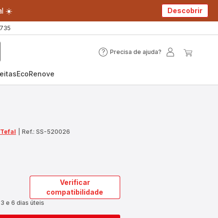
l ☀️
Descobrir
 735
Precisa de ajuda?
Precisa
A
O
de
minha
meu
eitas
EcoRenove
ajuda?
conta
carrin
 Tefal
|
Ref.: SS-520026
Verificar
compatibilidade
3 e 6 dias úteis