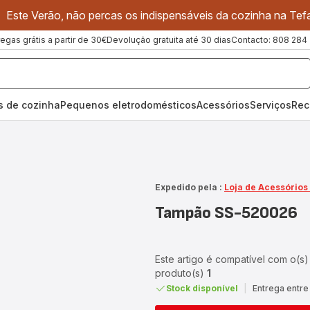
Este Verão, não percas os indispensáveis da cozinha na Tefa
regas grátis a partir de 30€
Devolução gratuita até 30 dias
Contacto: 808 284
os de cozinha
Pequenos eletrodomésticos
Acessórios
Serviços
Rec
Expedido pela :
Loja de Acessórios
Tampão SS-520026
Este artigo é compatível com o(s)
produto(s)
1
Stock disponível
|
Entrega entre 