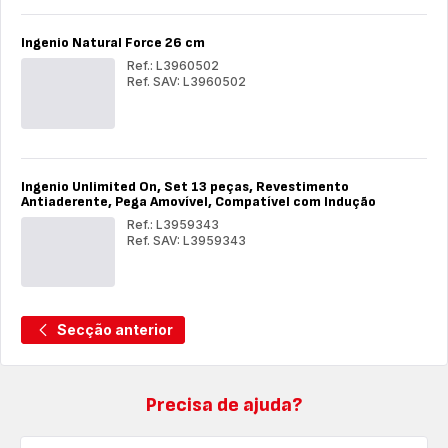
28
cm
cm
Ingenio Natural Force 26 cm
Ref.: L3960502
Ref. SAV: L3960502
Ingenio
Ing
Natural
Nat
Force
For
26
26
cm
cm
Ingenio Unlimited On, Set 13 peças, Revestimento
Antiaderente, Pega Amovível, Compatível com Indução
Ref.: L3959343
Ref. SAV: L3959343
Ingenio
Ing
Unlimited
Unl
On,
On,
Set
Set
13
13
Secção anterior
peças,
peç
Revestimento
Rev
Antiaderente,
Ant
Pega
Peg
Amovível,
Amo
Precisa de ajuda?
Compatível
Com
com
co
Indução
Ind