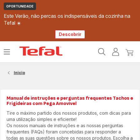
OPORTUNIDADE
Este Verão, não percas os indispensáveis da cozinha na
Tefal ☀️
Descobrir
Página
Abrir
A
O
inicial
o
minha
meu
Tefal
menu
conta
carri
Inicio
Manual de instruções e perguntas frequentes Tachos e
Frigideiras com Pega Amovível
Tire o máximo partido dos nossos produtos, com dicas para
uma utilização simples e eficiente!
Os nossos manuais de instruções e as nossas perguntas
frequentes (FAQs) foram concebidas para responder a
todas as suas questões sobre os nossos produtos. Escolha a