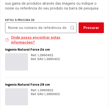
sua gama de produtos através das imagens ou indique o
nome ou referência do seu produto na barra de pesquisa.
ESTOU À PROCURA DE
Procurar
Onde posso encontrar estas
informações?
Ingenio Natural Force 24 cm
Ref.: L3960402
Ref. SAV: L3960402
Ingenio
Ing
Natural
Nat
Force
For
24
24
cm
cm
Ingenio Natural Force 28 cm
Ref.: L3960602
Ref. SAV: L3960602
Ingenio
Ing
Natural
Nat
Force
For
28