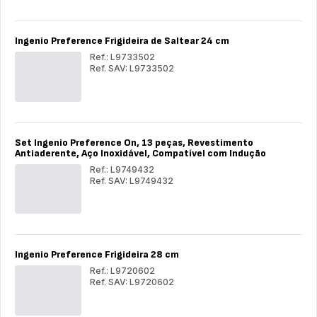
Frig
co
24
24
Ind
cm
cm
Ingenio Preference Frigideira de Saltear 24 cm
Ref.: L9733502
Ref. SAV: L9733502
Ingenio
Ing
Preference
Pre
Frigideira
Frig
de
de
Saltear
Sal
24
24
Set Ingenio Preference On, 13 peças, Revestimento
cm
cm
Antiaderente, Aço Inoxidável, Compatível com Indução
Ref.: L9749432
Ref. SAV: L9749432
Set
Set
Ingenio
Ing
Preference
Pre
On,
On,
13
13
peças,
peç
Ingenio Preference Frigideira 28 cm
Revestimento
Rev
Antiaderente,
Ant
Ref.: L9720602
Aço
Aç
Ref. SAV: L9720602
Inoxidável,
Ino
Ingenio
Compatível
Ing
Com
Preference
com
Pre
co
Frigideira