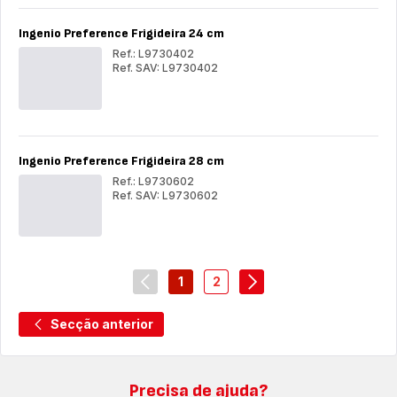
26
cm
cm
Ingenio Preference Frigideira 24 cm
Ref.: L9730402
Ref. SAV: L9730402
Ingenio
Ing
Preference
Pre
Frigideira
Frig
24
24
cm
cm
Ingenio Preference Frigideira 28 cm
Ref.: L9730602
Ref. SAV: L9730602
Ingenio
Ing
Preference
Pre
Frigideira
Frig
28
28
cm
cm
1
2
navigation.pagination.actions.prev
-
-
navigation.pagination.
navigation.pagination.a11y.page
navigation.pagination.a11y.
Secção anterior
Precisa de ajuda?