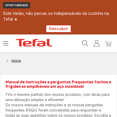
OPORTUNIDADE
Este Verão, não percas os indispensáveis da cozinha na
Tefal ☀️
Descobrir
Página
Abrir
A
O
inicial
o
minha
meu
Tefal
menu
conta
carri
Inicio
Manual de instruções e perguntas frequentes Tachos e
frigideiras empilháveis em aço inoxidável
Tire o máximo partido dos nossos produtos, com dicas para
uma utilização simples e eficiente!
Os nossos manuais de instruções e as nossas perguntas
frequentes (FAQs) foram concebidas para responder a
todas as suas questões sobre os nossos produtos. Escolha a