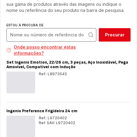
sua gama de produtos através das imagens ou indique o
nome ou referência do seu produto na barra de pesquisa.
ESTOU À PROCURA DE
Procurar
Onde posso encontrar estas
informações?
Set Ingenio Emotion, 22/26 cm, 3 peças, Aço Inoxidável, Pega
Amovível, Compatível com Indução
Ref.: L8973S45
Set
Ing
Emo
22/
cm,
3
Ingenio Preference Frigideira 24 cm
peç
Aç
Ref.: L9720402
Ino
Ref. SAV: L9720402
Peg
Ingenio
Ing
Amo
Preference
Pre
Com
Frigideira