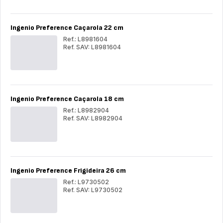
Indução
Frig
Ind
28
28
cm
cm
Ingenio Preference Caçarola 22 cm
Ref.: L8981604
Ref. SAV: L8981604
Ingenio
Ing
Preference
Pre
Caçarola
Caç
22
22
cm
cm
Ingenio Preference Caçarola 18 cm
Ref.: L8982904
Ref. SAV: L8982904
Ingenio
Ing
Preference
Pre
Caçarola
Caç
18
18
cm
cm
Ingenio Preference Frigideira 26 cm
Ref.: L9730502
Ref. SAV: L9730502
Ingenio
Ing
Preference
Pre
Frigideira
Frig
26