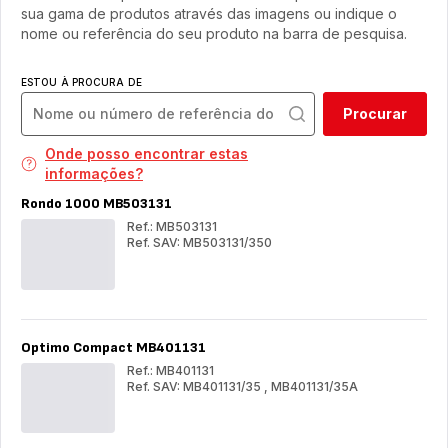
sua gama de produtos através das imagens ou indique o
nome ou referência do seu produto na barra de pesquisa.
ESTOU À PROCURA DE
Procurar
Onde posso encontrar estas
informações?
Rondo 1000 MB503131
Ref.: MB503131
Ref. SAV: MB503131/350
Rondo
Ron
1000
100
MB503131
MB
Optimo Compact MB401131
Ref.: MB401131
Ref. SAV: MB401131/35
,
MB401131/35A
Optimo
Opt
Compact
Com
MB401131
MB