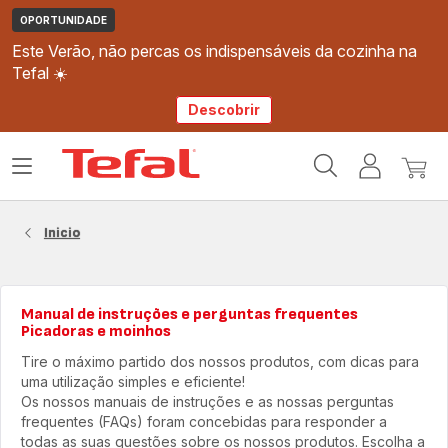
OPORTUNIDADE
Este Verão, não percas os indispensáveis da cozinha na
Tefal ☀️
Descobrir
Página
Abrir
A
O
inicial
o
minha
meu
Tefal
menu
conta
carri
Inicio
Manual de instruções e perguntas frequentes
Picadoras e moinhos
Tire o máximo partido dos nossos produtos, com dicas para
uma utilização simples e eficiente!
Os nossos manuais de instruções e as nossas perguntas
frequentes (FAQs) foram concebidas para responder a
todas as suas questões sobre os nossos produtos. Escolha a