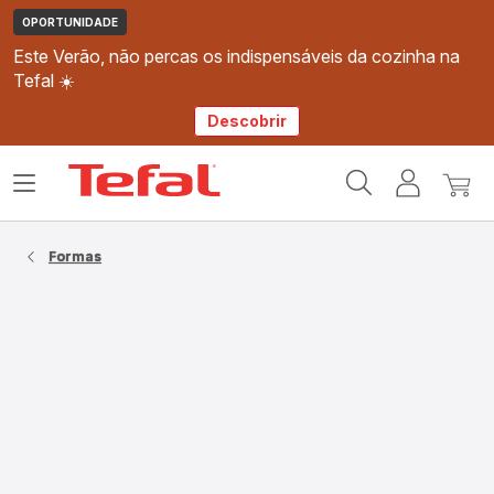
OPORTUNIDADE
Este Verão, não percas os indispensáveis da cozinha na
Tefal ☀️
Descobrir
Página
Abrir
A
O
inicial
o
minha
meu
Tefal
menu
conta
carri
Formas