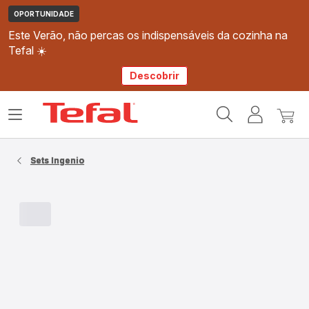
OPORTUNIDADE
Este Verão, não percas os indispensáveis da cozinha na
Tefal ☀️
Descobrir
Página
Abrir
A
O
inicial
o
minha
meu
Tefal
menu
conta
carri
Sets Ingenio