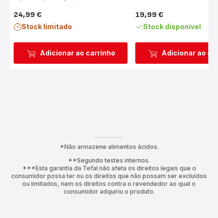
24,99 €
19,99 €
Preço
Preço
Stock limitado
Stock disponível
Adicionar ao carrinho
Adicionar ao ca
*Não armazene alimentos ácidos.
**Segundo testes internos.
***Esta garantia da Tefal não afeta os direitos legais que o
consumidor possa ter ou os direitos que não possam ser excluídos
ou limitados, nem os direitos contra o revendedor ao qual o
consumidor adquiriu o produto.