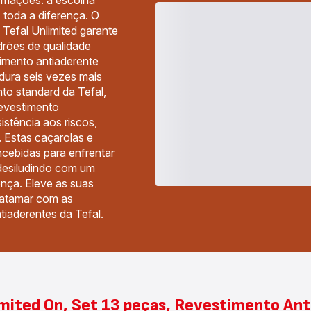
rmações: a escolha
z toda a diferença. O
s Tefal Unlimited garante
rões de qualidade
timento antiaderente
dura seis vezes mais
o standard da Tefal,
revestimento
stência aos riscos,
l. Estas caçarolas e
ncebidas para enfrentar
 desiludindo com um
nça. Eleve as suas
 patamar com as
ntiaderentes da Tefal.
imited On, Set 13 peças, Revestimento Ant