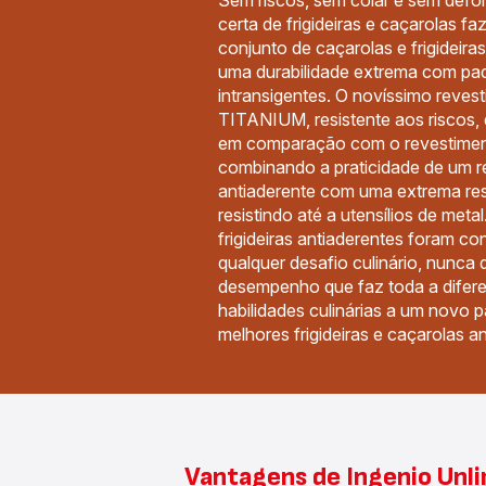
Sem riscos, sem colar e sem defo
certa de frigideiras e caçarolas fa
conjunto de caçarolas e frigideira
uma durabilidade extrema com pad
intransigentes. O novíssimo reves
TITANIUM, resistente aos riscos, 
em comparação com o revestiment
combinando a praticidade de um 
antiaderente com uma extrema resi
resistindo até a utensílios de meta
frigideiras antiaderentes foram co
qualquer desafio culinário, nunca
desempenho que faz toda a difere
habilidades culinárias a um novo
melhores frigideiras e caçarolas a
Vantagens de Ingenio Unl