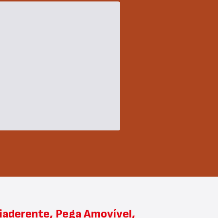
iaderente, Pega Amovível,