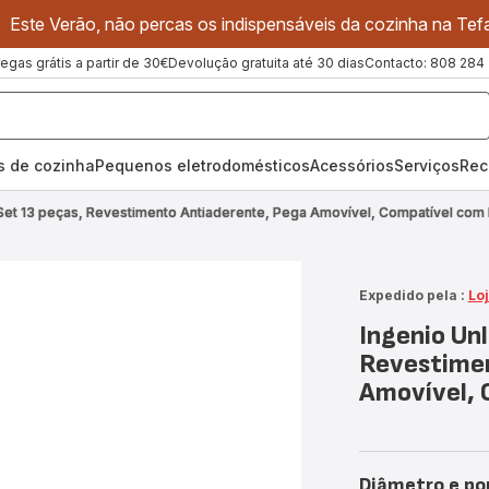
Este Verão, não percas os indispensáveis da cozinha na Tefa
regas grátis a partir de 30€
Devolução gratuita até 30 dias
Contacto: 808 284
os de cozinha
Pequenos eletrodomésticos
Acessórios
Serviços
Rec
 Set 13 peças, Revestimento Antiaderente, Pega Amovível, Compatível com
Expedido pela :
Loj
Ingenio Unl
Revestimen
Amovível, 
Diâmetro e po