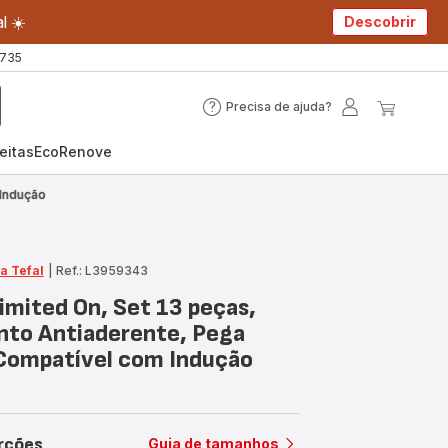
l ☀️
Descobrir
 735
Precisa de ajuda?
Precisa
A
O
de
minha
meu
eitas
EcoRenove
ajuda?
conta
carrin
 Indução
a Tefal
|
Ref.: L3959343
imited On, Set 13 peças,
to Antiaderente, Pega
Compatível com Indução
rções
Guia de tamanhos