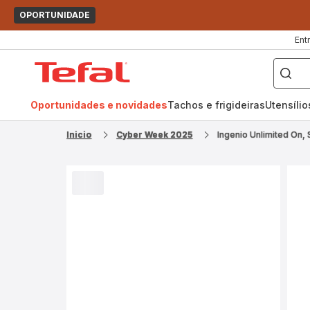
OPORTUNIDADE
Ent
O
que
Página
pretende
procurar?
inicial
Tefal
Oportunidades e novidades
Tachos e frigideiras
Utensíli
Inicio
Cyber Week 2025
Ingenio Unlimited On,