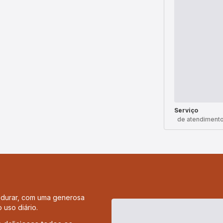
Serviço
de atendimento
a durar, com uma generosa
 uso diário.