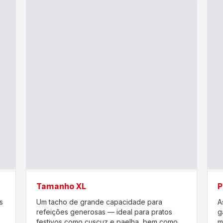
Tamanho XL
P
s
Um tacho de grande capacidade para
A
refeições generosas — ideal para pratos
g
festivos como cuscuz e paelha, bem como
m