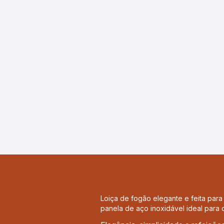
Loiça de fogão elegante e feita par
panela de aço inoxidável ideal para o