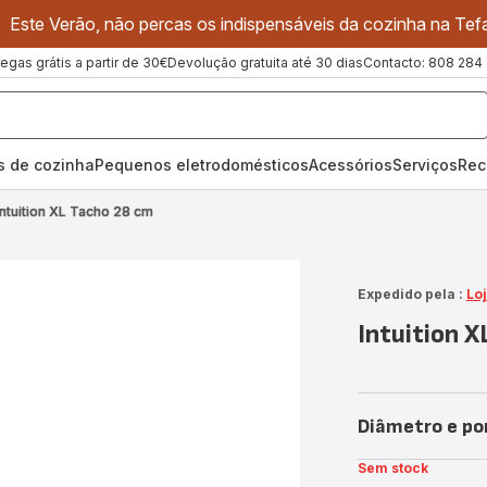
Este Verão, não percas os indispensáveis da cozinha na Tefa
regas grátis a partir de 30€
Devolução gratuita até 30 dias
Contacto: 808 284
os de cozinha
Pequenos eletrodomésticos
Acessórios
Serviços
Rec
Intuition XL Tacho 28 cm
Expedido pela :
Loj
Intuition 
Diâmetro e po
Sem stock