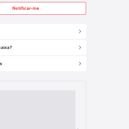
Notificar-me
Intuition
XL
Tacho
28
cm
caixa?
s