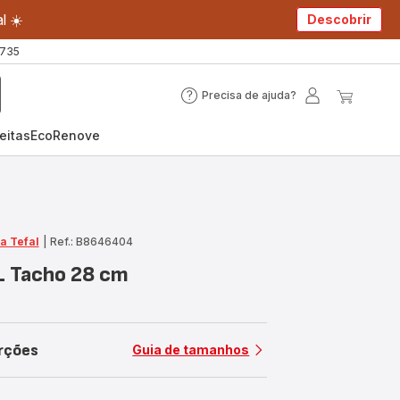
l ☀️
Descobrir
 735
Precisa de ajuda?
Precisa
A
O
de
minha
meu
eitas
EcoRenove
ajuda?
conta
carrin
a Tefal
|
Ref.: B8646404
XL Tacho 28 cm
rções
Guia de tamanhos