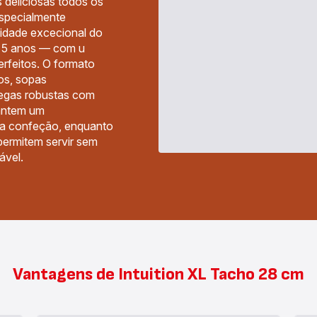
s deliciosas todos os
 especialmente
lidade excecional do
e 5 anos — com u
rfeitos. O formato
cos, sopas
pegas robustas com
rantem um
 a confeção, enquanto
permitem servir sem
ável.
Vantagens de Intuition XL Tacho 28 cm