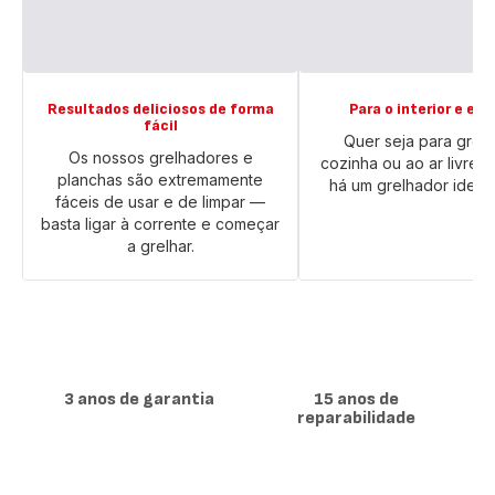
Resultados deliciosos de forma
Para o interior e ext
fácil
Quer seja para grelh
Os nossos grelhadores e
cozinha ou ao ar livre n
planchas são extremamente
há um grelhador ideal p
fáceis de usar e de limpar —
basta ligar à corrente e começar
a grelhar.
3 anos de garantia
15 anos de
reparabilidade