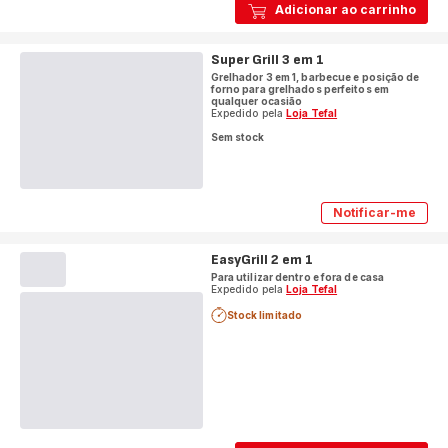
Adicionar ao carrinho
Super Grill 3 em 1
Grelhador 3 em 1, barbecue e posição de
forno para grelhados perfeitos em
qualquer ocasião
Expedido pela
Loja Tefal
Sem stock
Notificar-me
Super
Grill
3
EasyGrill 2 em 1
em
1
Para utilizar dentro e fora de casa
Expedido pela
Loja Tefal
Stock limitado