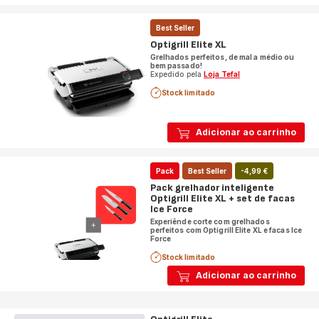
Best Seller
Optigrill Elite XL
Grelhados perfeitos, de mal a médio ou
bem passado!
Expedido pela
Loja Tefal
Stock limitado
Adicionar ao carrinho
Pack
Best Seller
-4,99 €
Pack grelhador inteligente
Optigrill Elite XL + set de facas
Ice Force
Experiênde corte com grelhados
perfeitos com Optigrill Elite XL e facas Ice
Force
Stock limitado
Adicionar ao carrinho