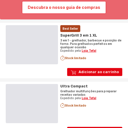
Descubra o nosso guia de compras
Best Seller
SuperGrill 3 em 1 XL
3 em 1 - grelhador, barbecue e posição de
forno. Para grelhados perfeitos em
qualquer ocasião
Expedido pela
Loja Tefal
Stock limitado
Adicionar ao carrinho
Ultra Compact
Grelhador multifunções para preparar
receitas variadas
Expedido pela
Loja Tefal
Stock limitado