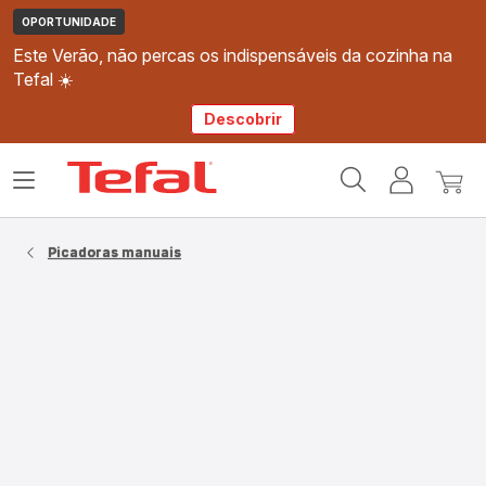
OPORTUNIDADE
Este Verão, não percas os indispensáveis da cozinha na
Tefal ☀️
Descobrir
Página
Abrir
A
O
inicial
o
minha
meu
Tefal
menu
conta
carri
Picadoras manuais