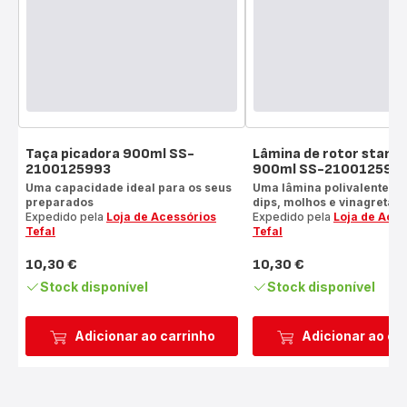
Taça picadora 900ml SS-
Lâmina de rotor stand
2100125993
900ml SS-210012599
Uma capacidade ideal para os seus
Uma lâmina polivalente pa
preparados
dips, molhos e vinagretas
Expedido pela
Loja de Acessórios
Expedido pela
Loja de Aces
Tefal
Tefal
10,30 €
10,30 €
Preço
Preço
Stock disponível
Stock disponível
Adicionar ao carrinho
Adicionar ao ca