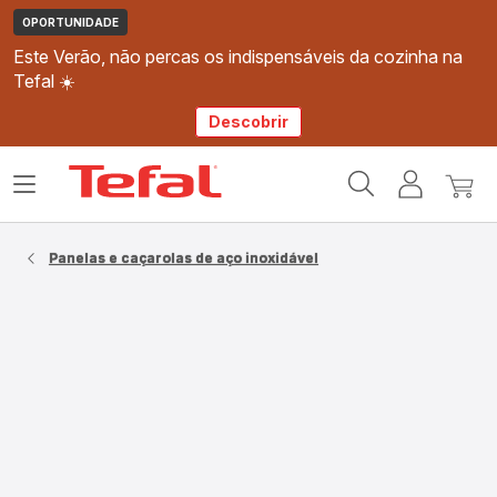
OPORTUNIDADE
Este Verão, não percas os indispensáveis da cozinha na
Tefal ☀️
Descobrir
Página
Abrir
A
O
inicial
o
minha
meu
Tefal
menu
conta
carri
Panelas e caçarolas de aço inoxidável