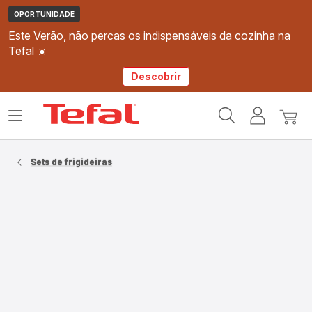
OPORTUNIDADE
Este Verão, não percas os indispensáveis da cozinha na
Tefal ☀️
Descobrir
Página
Abrir
A
O
inicial
o
minha
meu
Tefal
menu
conta
carri
Sets de frigideiras