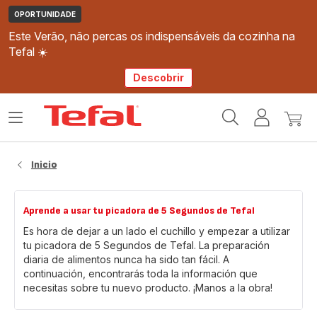
OPORTUNIDADE
Este Verão, não percas os indispensáveis da cozinha na
Tefal ☀️
Descobrir
Página
Abrir
A
O
inicial
o
minha
meu
Tefal
menu
conta
carri
Inicio
Aprende a usar tu picadora de 5 Segundos de Tefal
Es hora de dejar a un lado el cuchillo y empezar a utilizar
tu picadora de 5 Segundos de Tefal. La preparación
diaria de alimentos nunca ha sido tan fácil. A
continuación, encontrarás toda la información que
necesitas sobre tu nuevo producto. ¡Manos a la obra!