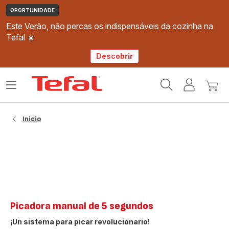
OPORTUNIDADE
Este Verão, não percas os indispensáveis da cozinha na
Tefal ☀️
Descobrir
Página
Abrir
A
O
inicial
o
minha
meu
Tefal
menu
conta
carri
Inicio
Picadora manual de 5 segundos
¡Un sistema para picar revolucionario!