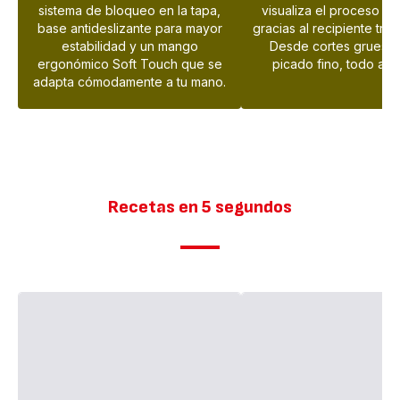
sistema de bloqueo en la tapa,
visualiza el proceso fá
base antideslizante para mayor
gracias al recipiente tra
estabilidad y un mango
Desde cortes gruesos
ergonómico Soft Touch que se
picado fino, todo a tu
adapta cómodamente a tu mano.
Recetas en 5 segundos