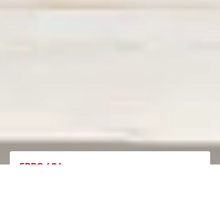
ERRO 404
A página que procura já não existe.
Regressar à homepage