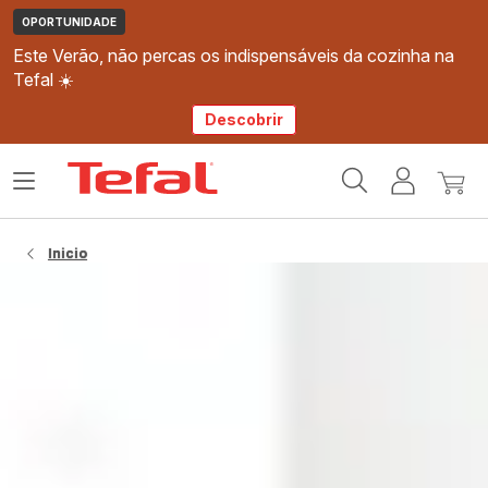
OPORTUNIDADE
Este Verão, não percas os indispensáveis da cozinha na
Tefal ☀️
Descobrir
Página
Abrir
A
O
inicial
o
minha
meu
Tefal
menu
conta
carri
Inicio