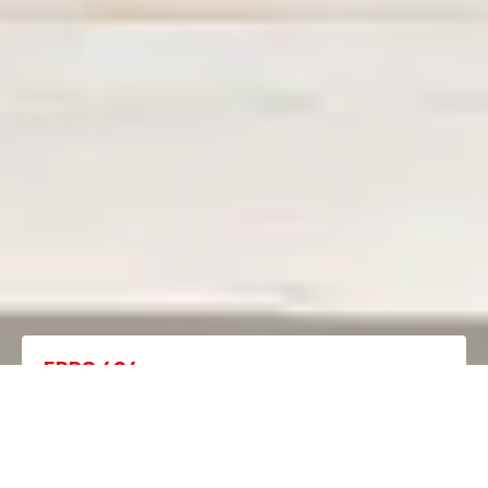
ERRO 404
A página que procura já não existe.
Regressar à homepage