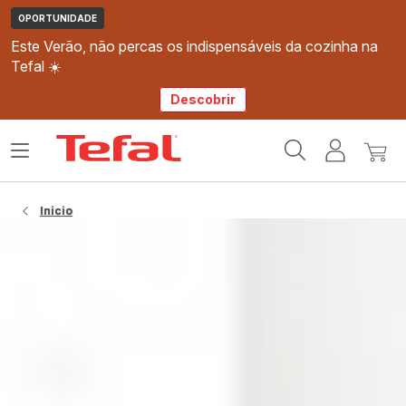
OPORTUNIDADE
Este Verão, não percas os indispensáveis da cozinha na
Tefal ☀️
Descobrir
Página
Abrir
A
O
inicial
o
minha
meu
Tefal
menu
conta
carri
Inicio