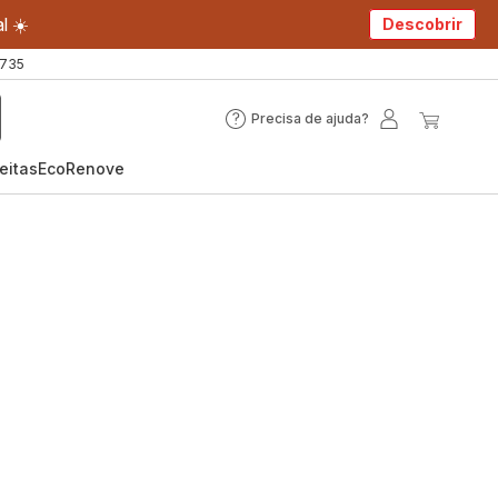
l ☀️
Descobrir
 735
Precisa de ajuda?
Precisa
A
O
de
minha
meu
eitas
EcoRenove
ajuda?
conta
carrin