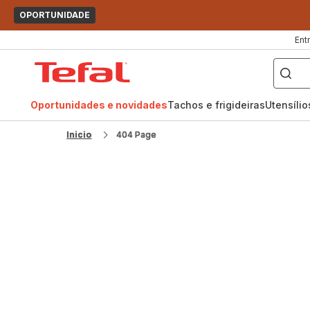
OPORTUNIDADE
Ent
O
que
Página
pretende
procurar?
inicial
Tefal
Oportunidades e novidades
Tachos e frigideiras
Utensíli
Inicio
404 Page