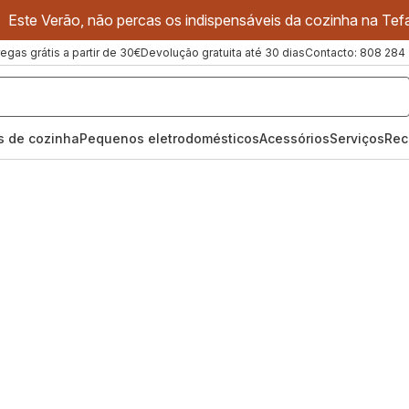
Este Verão, não percas os indispensáveis da cozinha na Tefa
regas grátis a partir de 30€
Devolução gratuita até 30 dias
Contacto: 808 284
os de cozinha
Pequenos eletrodomésticos
Acessórios
Serviços
Rec