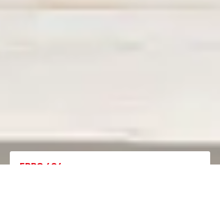
ERRO 404
A página que procura já não existe.
Regressar à homepage