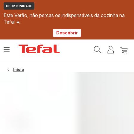
OPORTUNIDADE
Este Verão, não percas os indispensáveis da cozinha na
Tefal ☀️
Descobrir
Página
Abrir
A
O
inicial
o
minha
meu
Tefal
menu
conta
carri
Inicio